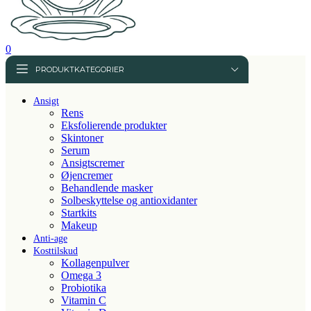
0
PRODUKTKATEGORIER
Ansigt
Rens
Eksfolierende produkter
Skintoner
Serum
Ansigtscremer
Øjencremer
Behandlende masker
Solbeskyttelse og antioxidanter
Startkits
Makeup
Anti-age
Kosttilskud
Kollagenpulver
Omega 3
Probiotika
Vitamin C