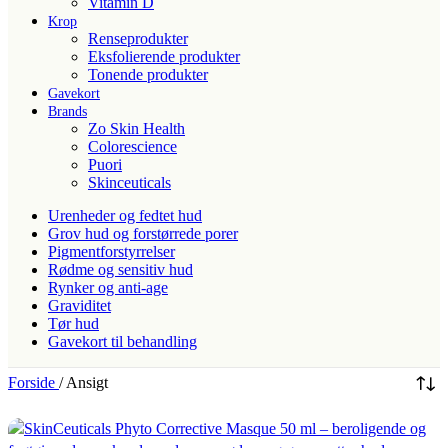
Vitamin D
Krop
Renseprodukter
Eksfolierende produkter
Tonende produkter
Gavekort
Brands
Zo Skin Health
Colorescience
Puori
Skinceuticals
Urenheder og fedtet hud
Grov hud og forstørrede porer
Pigmentforstyrrelser
Rødme og sensitiv hud
Rynker og anti-age
Graviditet
Tør hud
Gavekort til behandling
Forside
/
Ansigt