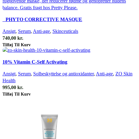
Quick view
PHYTO CORRECTIVE MASQUE
Ansigt
,
Serum
,
Anti-age
,
Skinceuticals
740,00
kr.
Tilføj Til Kurv
Quick view
10% Vitamin C-Self Activating
Ansigt
,
Serum
,
Solbeskyttelse og antioxidanter
,
Anti-age
,
ZO Skin
Health
995,00
kr.
Tilføj Til Kurv