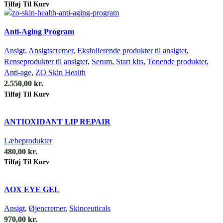
Tilføj Til Kurv
Quick view
Anti-Aging Program
Ansigt
,
Ansigtscremer
,
Eksfolierende produkter til ansigtet
,
Renseprodukter til ansigtet
,
Serum
,
Start kits
,
Tonende produkter
,
Anti-age
,
ZO Skin Health
2.550,00
kr.
Tilføj Til Kurv
Quick view
ANTIOXIDANT LIP REPAIR
Læbeprodukter
480,00
kr.
Tilføj Til Kurv
Quick view
AOX EYE GEL
Ansigt
,
Øjencremer
,
Skinceuticals
970,00
kr.