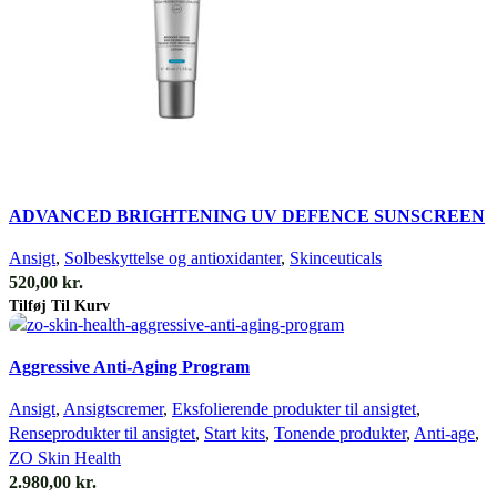
Quick view
ADVANCED BRIGHTENING UV DEFENCE SUNSCREEN
Ansigt
,
Solbeskyttelse og antioxidanter
,
Skinceuticals
520,00
kr.
Tilføj Til Kurv
Quick view
Aggressive Anti-Aging Program
Ansigt
,
Ansigtscremer
,
Eksfolierende produkter til ansigtet
,
Renseprodukter til ansigtet
,
Start kits
,
Tonende produkter
,
Anti-age
,
ZO Skin Health
2.980,00
kr.