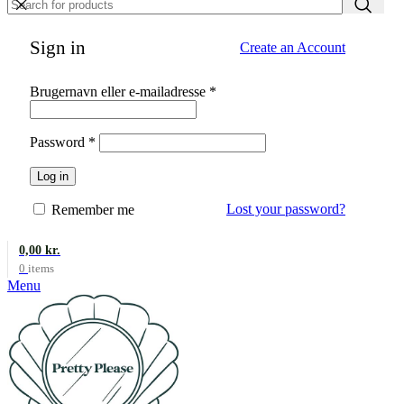
Sign in
Create an Account
Påkrævet
Brugernavn eller e-mailadresse
*
Påkrævet
Password
*
Log in
Lost your password?
Remember me
0,00
kr.
0
items
Menu