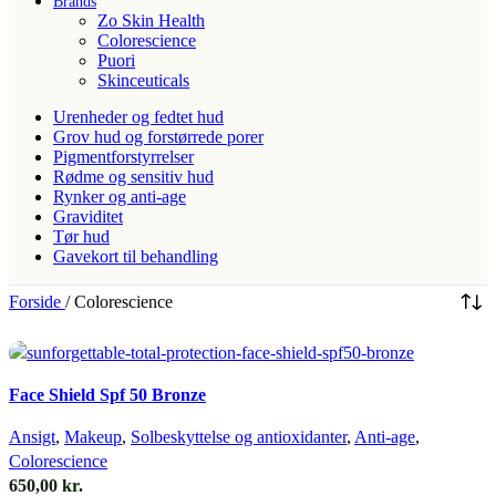
Brands
Zo Skin Health
Colorescience
Puori
Skinceuticals
Urenheder og fedtet hud
Grov hud og forstørrede porer
Pigmentforstyrrelser
Rødme og sensitiv hud
Rynker og anti-age
Graviditet
Tør hud
Gavekort til behandling
Forside
/
Colorescience
Quick view
Face Shield Spf 50 Bronze
Ansigt
,
Makeup
,
Solbeskyttelse og antioxidanter
,
Anti-age
,
Colorescience
650,00
kr.