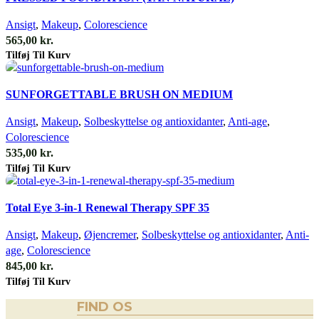
Ansigt
,
Makeup
,
Colorescience
565,00
kr.
Tilføj Til Kurv
Quick view
SUNFORGETTABLE BRUSH ON MEDIUM
Ansigt
,
Makeup
,
Solbeskyttelse og antioxidanter
,
Anti-age
,
Colorescience
535,00
kr.
Tilføj Til Kurv
Quick view
Total Eye 3-in-1 Renewal Therapy SPF 35
Ansigt
,
Makeup
,
Øjencremer
,
Solbeskyttelse og antioxidanter
,
Anti-
age
,
Colorescience
845,00
kr.
Tilføj Til Kurv
FIND OS