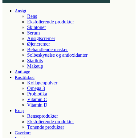
Ansigt
Rens
Eksfolierende produkter
Skintoner
Serum
Ansigtscremer
Øjencremer
Behandlende masker
Solbeskyttelse og antioxidanter
Startkits
Makeup
Anti-age
Kosttilskud
Kollagenpulver
Omega 3
Probiotika
Vitamin C
Vitamin D
Krop
Renseprodukter
Eksfolierende produkter
Tonende produkter
Gavekort