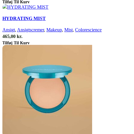
Tilføj Til Kurv
Quick view
HYDRATING MIST
Ansigt
,
Ansigtscremer
,
Makeup
,
Mist
,
Colorescience
465,00
kr.
Tilføj Til Kurv