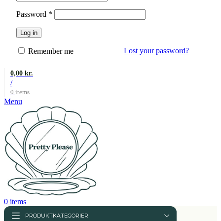
Påkrævet
Password
*
Log in
Lost your password?
Remember me
0,00
kr.
/
0
items
Menu
0
items
PRODUKTKATEGORIER