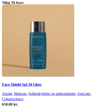
Tilføj Til Kurv
Quick view
Face Shield Spf 50 Glow
Ansigt
,
Makeup
,
Solbeskyttelse og antioxidanter
,
Anti-age
,
Colorescience
650,00
kr.