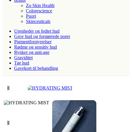
Brands
Zo Skin Health
Colorescience
Puori
Skinceuticals
Urenheder og fedtet hud
Grov hud og forstørrede porer
Pigmentforstyrrelser
Rødme og sensitiv hud
Rynker og anti-age
Graviditet
Tør hud
Gavekort til behandling