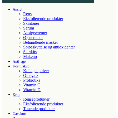
Ansigt
Rens
Eksfolierende produkter
Skintoner
Serum
Ansigtscremer
Øjencremer
Behandlende masker
Solbeskyttelse og antioxidanter
Startkits
Makeup
Anti-age
Kosttilskud
Kollagenpulver
Omega 3
Probiotika
Vitamin C
Vitamin D
Krop
Renseprodukter
Eksfolierende produkter
Tonende produkter
Gavekort