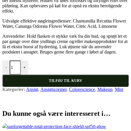
der intenst hydrerer. Huden vil føles forfrisket og forynget efter hver
påføring. Kan opbevares på køl for at opnå en ekstra beroligende
effekt.
Udvalgte effektive nøgleingredienser: Chamomilla Recutita Flower
Water, Cananga Odorata Flower Water, Citric Acid, Limonene
Anvendelse: Hold flasken et stykke væk fra din hud, og sprøjt let et
par gange over dine yndlings creme og/eller makeupprodukter for at
få et ekstra boost af hydrering. Luk øjnene når du anvender
produktet i ansigtet. Bruges gerne flere gange i løbet af dagen.
HYDRATING MIST antal
-
+
TILFØJ TIL KURV
Kategorier:
Ansigt
,
Ansigtscremer
,
Colorescience
,
Makeup
,
Mist
Du kunne også være interesseret i…