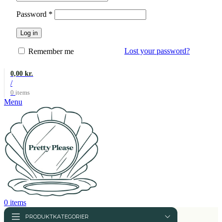
Påkrævet
Password
*
Log in
Lost your password?
Remember me
0,00
kr.
/
0
items
Menu
0
items
PRODUKTKATEGORIER