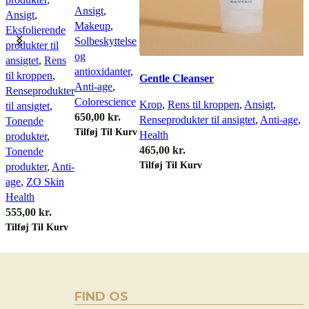
Ansigt
,
Ansigt
,
Makeup
,
Eksfolierende
Solbeskyttelse
produkter til
og
ansigtet
,
Rens
Quick view
antioxidanter
,
til kroppen
,
Gentle Cleanser
Anti-age
,
Renseprodukter
Colorescience
Krop
,
Rens til kroppen
,
Ansigt
,
til ansigtet
,
650,00
kr.
Renseprodukter til ansigtet
,
Anti-age
,
Z
Tonende
Tilføj Til Kurv
Health
produkter
,
465,00
kr.
Tonende
Tilføj Til Kurv
produkter
,
Anti-
age
,
ZO Skin
Health
555,00
kr.
Tilføj Til Kurv
FIND OS