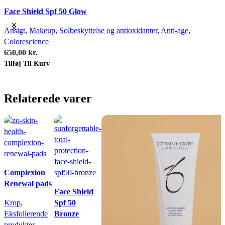
Quick view
Face Shield Spf 50 Glow
Ansigt
,
Makeup
,
Solbeskyttelse og antioxidanter
,
Anti-age
,
Colorescience
650,00
kr.
Tilføj Til Kurv
Relaterede varer
Quick view
Complexion
Renewal pads
Quick view
Face Shield
Krop
,
Spf 50
Eksfolierende
Bronze
produkter
,