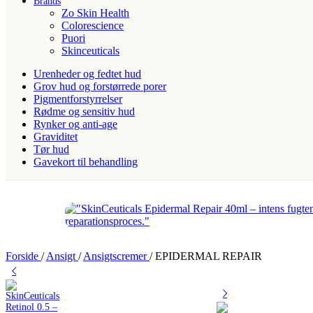
Brands
Zo Skin Health
Colorescience
Puori
Skinceuticals
Urenheder og fedtet hud
Grov hud og forstørrede porer
Pigmentforstyrrelser
Rødme og sensitiv hud
Rynker og anti-age
Graviditet
Tør hud
Gavekort til behandling
Forside
/
Ansigt
/
Ansigtscremer
/
EPIDERMAL REPAIR