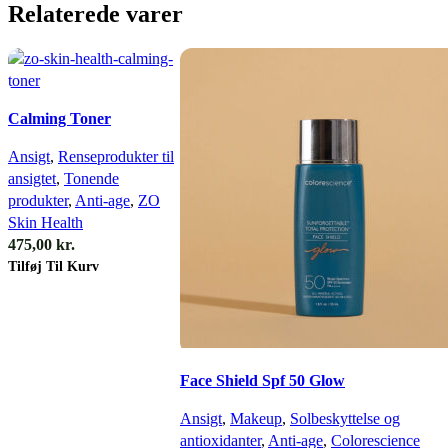
Relaterede varer
Calming Toner
Ansigt
,
Renseprodukter til
ansigtet
,
Tonende
produkter
,
Anti-age
,
ZO
Skin Health
475,00
kr.
Tilføj Til Kurv
Face Shield Spf 50 Glow
Ansigt
,
Makeup
,
Solbeskyttelse og
antioxidanter
,
Anti-age
,
Colorescience