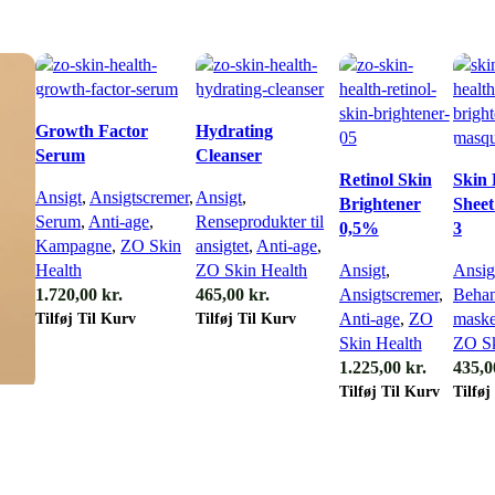
Growth Factor
Hydrating
Serum
Cleanser
Retinol Skin
Skin 
Ansigt
,
Ansigtscremer
,
Ansigt
,
Brightener
Shee
Serum
,
Anti-age
,
Renseprodukter til
0,5%
3
Kampagne
,
ZO Skin
ansigtet
,
Anti-age
,
Health
ZO Skin Health
Ansigt
,
Ansig
1.720,00
kr.
465,00
kr.
Ansigtscremer
,
Behan
Tilføj Til Kurv
Tilføj Til Kurv
Anti-age
,
ZO
maske
Skin Health
ZO Sk
1.225,00
kr.
435,
Tilføj Til Kurv
Tilføj