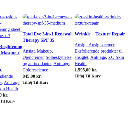
Total Eye 3-in-1 Renewal
Wrinkle + Texture Repair
Therapy SPF 35
Ansigt
,
Ansigtscremer
,
Brightening
Ansigt
,
Makeup
,
Eksfolierende produkter til
t Masque x
Øjencremer
,
Solbeskyttelse
ansigtet
,
Anti-age
,
ZO Skin
og antioxidanter
,
Anti-age
,
Health
t
,
Colorescience
1.595,00
kr.
Tilføj Til Kurv
dlende
845,00
kr.
Tilføj Til Kurv
r
,
Anti-age
,
in Health
00
kr.
 Til Kurv