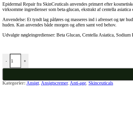
Epidermal Repair fra SkinCeuticals anvendes primært efter kosmetiske
virksomme ingredienser som beta-glucan, ekstrakt af centella asiatica
Anvendelse: Et tyndt lag påføres og masseres ind i afrenset og tør hud
huden. Kan anvendes både morgen og aften samt ved behov.
Udvalgte nøgleingredienser: Beta Glucan, Centella Asiatica, Sodium
EPIDERMAL REPAIR antal
-
+
Kategorier:
Ansigt
,
Ansigtscremer
,
Anti-age
,
Skinceuticals