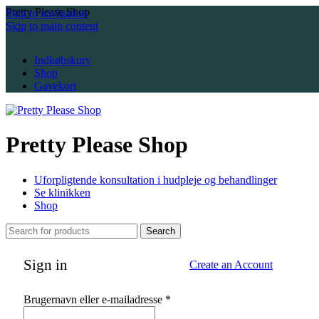
Pretty Please Shop
Skip to navigation
Skip to main content
Indkøbskurv
Shop
Gavekort
Pretty Please Shop
Uforpligtende konsultation i hudpleje og behandlinger
Se klinikken
Shop
Search
Sign in
Create an Account
Påkrævet
Brugernavn eller e-mailadresse
*