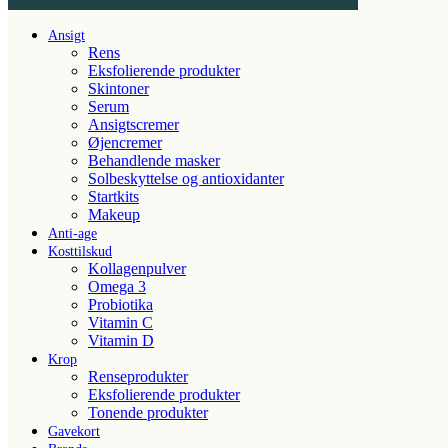
Ansigt
Rens
Eksfolierende produkter
Skintoner
Serum
Ansigtscremer
Øjencremer
Behandlende masker
Solbeskyttelse og antioxidanter
Startkits
Makeup
Anti-age
Kosttilskud
Kollagenpulver
Omega 3
Probiotika
Vitamin C
Vitamin D
Krop
Renseprodukter
Eksfolierende produkter
Tonende produkter
Gavekort