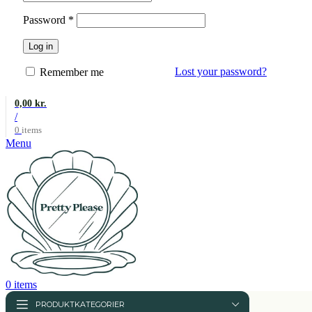
Påkrævet
Password
*
Log in
Lost your password?
Remember me
0,00
kr.
/
0
items
Menu
0
items
PRODUKTKATEGORIER