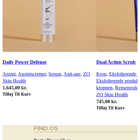
Quick view
Quick view
Daily Power Defense
Dual Action Scrub
Ansigt
,
Ansigtscremer
,
Serum
,
Anti-age
,
ZO
Krop
,
Eksfolierende p
Skin Health
Eksfolierende produkte
1.645,00
kr.
kroppen
,
Renseprodukt
Tilføj Til Kurv
ZO Skin Health
745,00
kr.
Tilføj Til Kurv
FIND OS