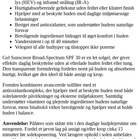
lys (HEV) og infrarød stråling (IR-A)
Hurtigtabsorberende geltekstur uden fedtet eller klistret finish
Hjælper med at beskytte huden mod daglige miljømæssige
belastninger
Beriget med antioxidanter, som understøtter hudens naturlige
forsvar
Beroligende ingredienser bidrager til øget komfort i huden
Vandresistent i op til 40 minutter
Velegnet til alle hudtyper og tilstopper ikke porerne
Gel Sunscreen Broad-Spectrum SPF 30 er en let solgel, der giver
effektiv daglig beskyttelse uden at efterlade huden fedtet eller tung.
Den transparente formulering fordeles nemt på huden og absorberes
hurtigt, hvilket gør den ideel til både ansigt og krop.
Formlen kombinerer avancerede solfiltre med et
antioxidantkompleks, der hjælper med at beskytte huden mod både
solrelaterede påvirkninger og eksterne miljøfaktorer. Samtidig
understøtter vitaminer og plejende ingredienser hudens naturlige
forsvar, mens bisabolol virker beroligende og hjælper med at holde
huden i balance.
Anvendelse:
Påføres som sidste trin i den daglige hudplejerutine om
morgenen. Fordel et jævnt lag på ansigt og/eller krop cirka 15
minutter før soleksponering. Ved længere ophold i solen anbefales