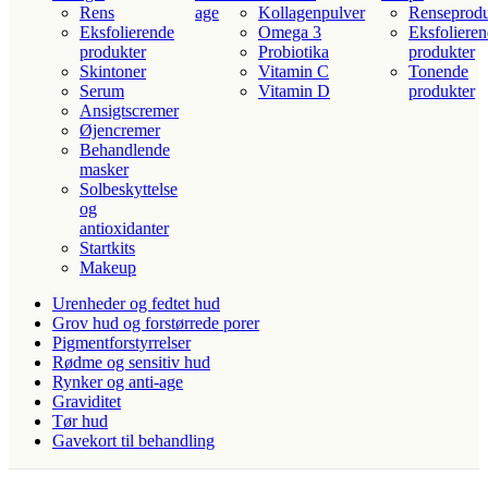
Rens
age
Kollagenpulver
Renseprodu
Eksfolierende
Omega 3
Eksfoliere
produkter
Probiotika
produkter
Skintoner
Vitamin C
Tonende
Serum
Vitamin D
produkter
Ansigtscremer
Øjencremer
Behandlende
masker
Solbeskyttelse
og
antioxidanter
Startkits
Makeup
Urenheder og fedtet hud
Grov hud og forstørrede porer
Pigmentforstyrrelser
Rødme og sensitiv hud
Rynker og anti-age
Graviditet
Tør hud
Gavekort til behandling