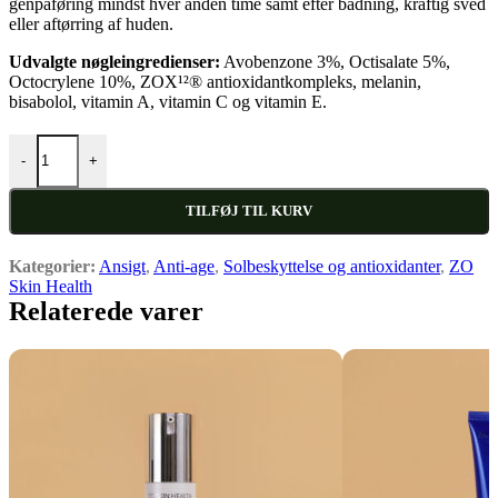
genpåføring mindst hver anden time samt efter badning, kraftig sved
eller aftørring af huden.
Udvalgte nøgleingredienser:
Avobenzone 3%, Octisalate 5%,
Octocrylene 10%, ZOX¹²® antioxidantkompleks, melanin,
bisabolol, vitamin A, vitamin C og vitamin E.
GEL SUNSCREEN BROAD SPECTRUM SPF 30 antal
-
+
TILFØJ TIL KURV
Kategorier:
Ansigt
,
Anti-age
,
Solbeskyttelse og antioxidanter
,
ZO
Skin Health
Relaterede varer