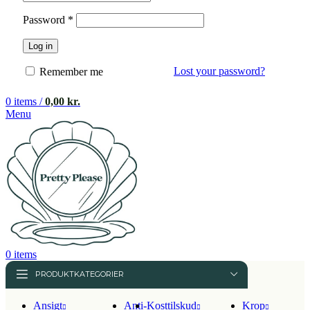
Påkrævet
Password
*
Log in
Lost your password?
Remember me
0
items
/
0,00
kr.
Menu
0
items
PRODUKTKATEGORIER
Ansigt
Anti-
Kosttilskud
Krop