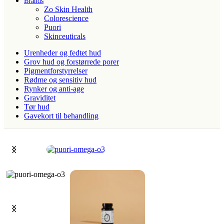
Brands
Zo Skin Health
Colorescience
Puori
Skinceuticals
Urenheder og fedtet hud
Grov hud og forstørrede porer
Pigmentforstyrrelser
Rødme og sensitiv hud
Rynker og anti-age
Graviditet
Tør hud
Gavekort til behandling