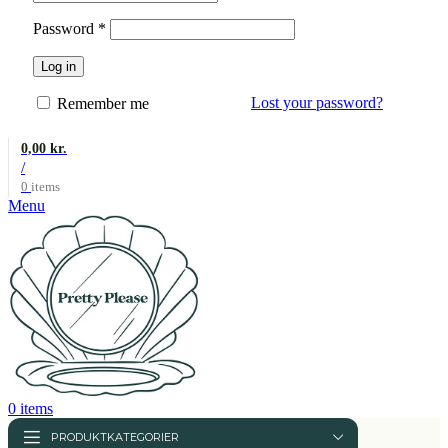
Påkrævet
Password
*
Log in
Lost your password?
Remember me
0,00
kr.
/
0
items
Menu
0
items
PRODUKTKATEGORIER