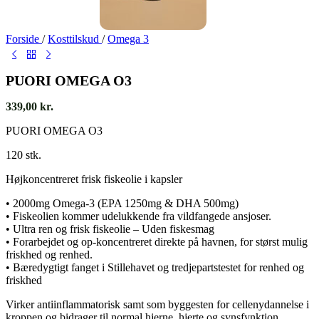
Forside
/
Kosttilskud
/
Omega 3
PUORI OMEGA O3
339,00
kr.
PUORI OMEGA O3
120 stk.
Højkoncentreret frisk fiskeolie i kapsler
• 2000mg Omega-3 (EPA 1250mg & DHA 500mg)
• Fiskeolien kommer udelukkende fra vildfangede ansjoser.
• Ultra ren og frisk fiskeolie – Uden fiskesmag
• Forarbejdet og op-koncentreret direkte på havnen, for størst mulig
friskhed og renhed.
• Bæredygtigt fanget i Stillehavet og tredjepartstestet for renhed og
friskhed
Virker antiinflammatorisk samt som byggesten for cellenydannelse i
kroppen og bidrager til normal hjerne, hjerte og synsfynktion.