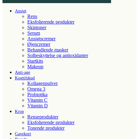
Ansigt
Rens
Eksfolierende produkter
Skintoner
Serum
Ansigtscremer
Øjencremer
Behandlende masker
Solbeskyttelse og antioxidanter
Startkits
Makeup
Anti-age
Kosttilskud
Kollagenpulver
Omega 3
Probiotika
Vitamin C
Vitamin D
Krop
Renseprodukter
Eksfolierende produkter
Tonende produkter
Gavekort