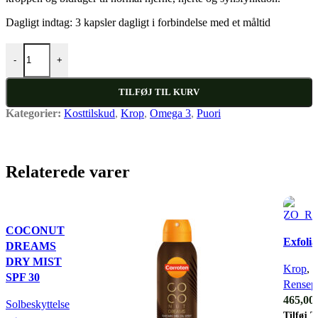
Dagligt indtag: 3 kapsler dagligt i forbindelse med et måltid
PUORI OMEGA O3 antal
-
+
TILFØJ TIL KURV
Kategorier:
Kosttilskud
,
Krop
,
Omega 3
,
Puori
Relaterede varer
Quick view
COCONUT
Quick 
Exfolia
DREAMS
DRY MIST
Krop
,
E
SPF 30
Rensepr
465,00
Solbeskyttelse
Tilføj T