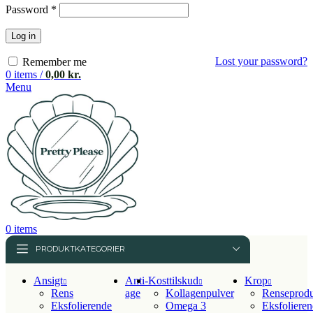
Påkrævet
Password
*
Log in
Lost your password?
Remember me
0
items
/
0,00
kr.
Menu
0
items
PRODUKTKATEGORIER
Ansigt
Anti-
Kosttilskud
Krop
Rens
age
Kollagenpulver
Renseprodu
Eksfolierende
Omega 3
Eksfoliere