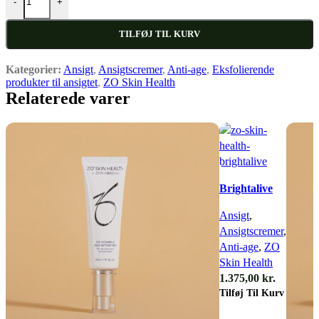
-
+
TILFØJ TIL KURV
Kategorier:
Ansigt
,
Ansigtscremer
,
Anti-age
,
Eksfolierende
produkter til ansigtet
,
ZO Skin Health
Relaterede varer
Quick view
Brightalive
Ansigt
,
Ansigtscremer
,
Anti-age
,
ZO
Skin Health
1.375,00
kr.
Tilføj Til Kurv