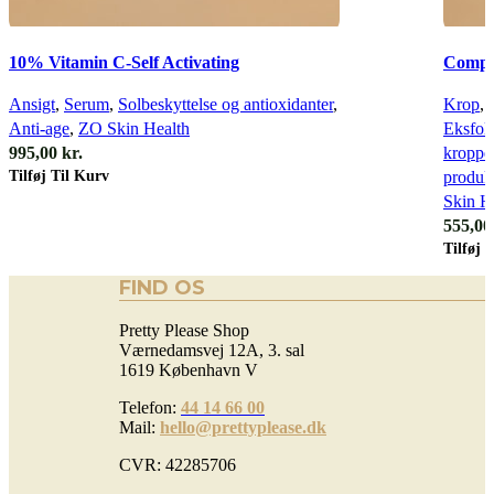
Quick view
Quick 
10% Vitamin C-Self Activating
Compl
Ansigt
,
Serum
,
Solbeskyttelse og antioxidanter
,
Krop
,
Anti-age
,
ZO Skin Health
Eksfoli
995,00
kr.
kroppe
Tilføj Til Kurv
produk
Skin H
555,0
Tilføj 
FIND OS
Pretty Please Shop
Værnedamsvej 12A, 3. sal
1619 København V
Telefon:
44 14 66 00
Mail:
hello@prettyplease.dk
CVR: 42285706