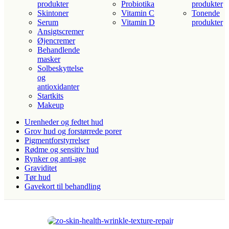
produkter
Probiotika
produkter
Skintoner
Vitamin C
Tonende
Serum
Vitamin D
produkter
Ansigtscremer
Øjencremer
Behandlende
masker
Solbeskyttelse
og
antioxidanter
Startkits
Makeup
Urenheder og fedtet hud
Grov hud og forstørrede porer
Pigmentforstyrrelser
Rødme og sensitiv hud
Rynker og anti-age
Graviditet
Tør hud
Gavekort til behandling