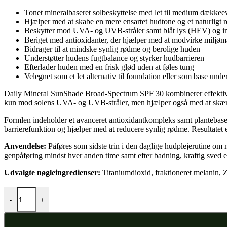
Tonet mineralbaseret solbeskyttelse med let til medium dækkee
Hjælper med at skabe en mere ensartet hudtone og et naturligt r
Beskytter mod UVA- og UVB-stråler samt blåt lys (HEV) og inf
Beriget med antioxidanter, der hjælper med at modvirke miljø
Bidrager til at mindske synlig rødme og berolige huden
Understøtter hudens fugtbalance og styrker hudbarrieren
Efterlader huden med en frisk glød uden at føles tung
Velegnet som et let alternativ til foundation eller som base und
Daily Mineral SunShade Broad-Spectrum SPF 30 kombinerer effektiv sol
kun mod solens UVA- og UVB-stråler, men hjælper også med at skærm
Formlen indeholder et avanceret antioxidantkompleks samt plantebasere
barrierefunktion og hjælper med at reducere synlig rødme. Resultatet 
Anvendelse:
Påføres som sidste trin i den daglige hudplejerutine om 
genpåføring mindst hver anden time samt efter badning, kraftig sved el
Udvalgte nøgleingredienser:
Titaniumdioxid, fraktioneret melanin, 
Daily Mineral Sunshade SPF 30 deep antal
-
+