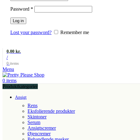
Påkrævet
Password
*
Log in
Lost your password?
Remember me
0,00
kr.
/
0
items
Menu
0
items
Produktkategorier
Ansigt
Rens
Eksfolierende produkter
Skintoner
Serum
Ansigtscremer
Øjencremer
Behandlende masker