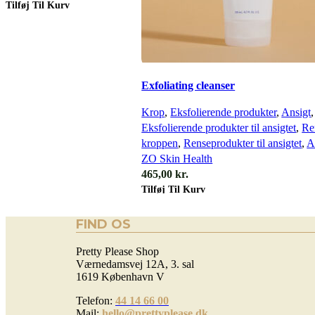
Tilføj Til Kurv
Exfoliating cleanser
Krop
,
Eksfolierende produkter
,
Ansigt
,
Eksfolierende produkter til ansigtet
,
Ren
kroppen
,
Renseprodukter til ansigtet
,
A
ZO Skin Health
465,00
kr.
Tilføj Til Kurv
FIND OS
Pretty Please Shop
Værnedamsvej 12A, 3. sal
1619 København V
Telefon:
44 14 66 00
Mail:
hello@prettyplease.dk