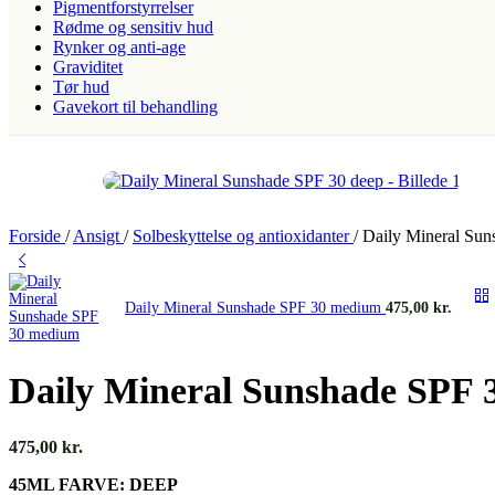
Pigmentforstyrrelser
Rødme og sensitiv hud
Rynker og anti-age
Graviditet
Tør hud
Gavekort til behandling
Forside
/
Ansigt
/
Solbeskyttelse og antioxidanter
/
Daily Mineral Sun
Daily Mineral Sunshade SPF 30 medium
475,00
kr.
Daily Mineral Sunshade SPF 
475,00
kr.
45ML FARVE: DEEP