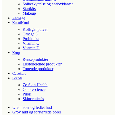
Solbeskyttelse og antioxidanter
Startkits
Makeup
Anti-age
Kosttilskud
Kollagenpulver
Omega 3
Probiotika
Vitamin C
Vitamin D
Krop
Renseprodukter
Eksfolierende produkter
Tonende produkter
Gavekort
Brands
Zo Skin Health
Colorescience
Puori
Skinceuticals
Urenheder og fedtet hud
Grov hud og forstørrede porer