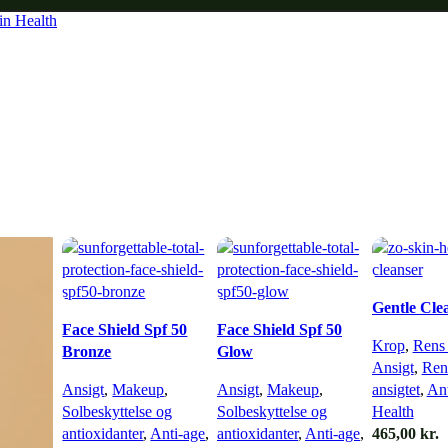
n Health
Gentle Cle
Face Shield Spf 50
Face Shield Spf 50
Krop
,
Rens 
Bronze
Glow
Ansigt
,
Rens
Ansigt
,
Makeup
,
Ansigt
,
Makeup
,
ansigtet
,
Ant
Solbeskyttelse og
Solbeskyttelse og
Health
antioxidanter
,
Anti-age
,
antioxidanter
,
Anti-age
,
465,00
kr.