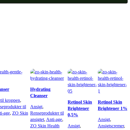
anser
Hydrating
Cleanser
til kroppen
,
Retinol Skin
Retinol Skin
eprodukter til
Ansigt
,
Brightener
Brightener 1%
i-age
,
ZO Skin
Renseprodukter til
0,5%
ansigtet
,
Anti-age
,
Ansigt
,
ZO Skin Health
Ansigt
,
Ansigtscremer
,