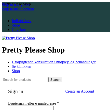
Pretty Please Shop
Skip to navigation
Skip to main content
Indkøbskurv
Shop
Gavekort
Pretty Please Shop
Uforpligtende konsultation i hudpleje og behandlinger
Se klinikken
Shop
Search
Sign in
Create an Account
Påkrævet
Brugernavn eller e-mailadresse
*