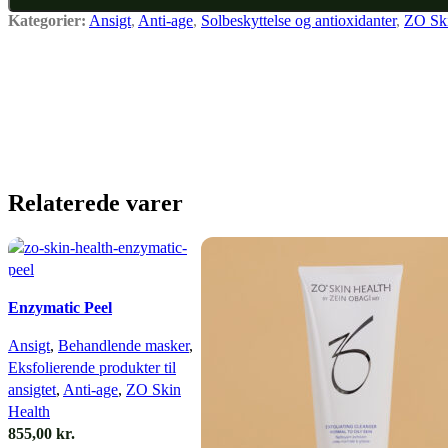
Kategorier:
Ansigt
,
Anti-age
,
Solbeskyttelse og antioxidanter
,
ZO Ski
Relaterede varer
Enzymatic Peel
Ansigt
,
Behandlende masker
,
Eksfolierende produkter til
ansigtet
,
Anti-age
,
ZO Skin
Health
855,00
kr.