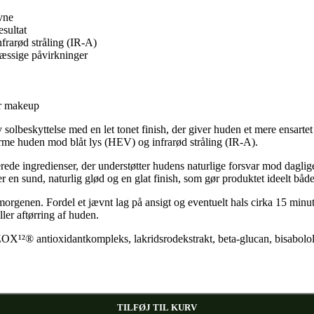
vne
esultat
rarød stråling (IR-A)
mæssige påvirkninger
er makeup
beskyttelse med en let tonet finish, der giver huden et mere ensartet
e huden mod blåt lys (HEV) og infrarød stråling (IR-A).
de ingredienser, der understøtter hudens naturlige forsvar mod daglige 
er en sund, naturlig glød og en glat finish, som gør produktet ideelt bå
morgenen. Fordel et jævnt lag på ansigt og eventuelt hals cirka 15 minu
ler aftørring af huden.
ZOX¹²® antioxidantkompleks, lakridsrodekstrakt, beta-glucan, bisabolol
TILFØJ TIL KURV