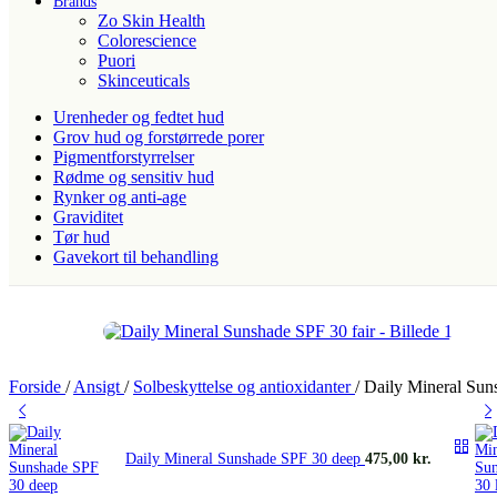
Brands
Zo Skin Health
Colorescience
Puori
Skinceuticals
Urenheder og fedtet hud
Grov hud og forstørrede porer
Pigmentforstyrrelser
Rødme og sensitiv hud
Rynker og anti-age
Graviditet
Tør hud
Gavekort til behandling
Forside
/
Ansigt
/
Solbeskyttelse og antioxidanter
/
Daily Mineral Sun
Daily Mineral Sunshade SPF 30 deep
475,00
kr.