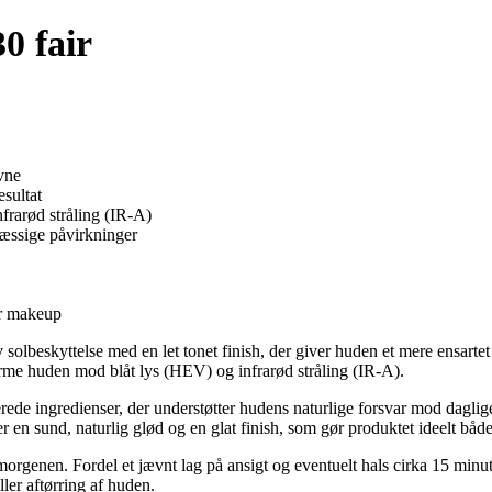
0 fair
vne
esultat
rarød stråling (IR-A)
mæssige påvirkninger
er makeup
beskyttelse med en let tonet finish, der giver huden et mere ensartet
e huden mod blåt lys (HEV) og infrarød stråling (IR-A).
de ingredienser, der understøtter hudens naturlige forsvar mod daglige 
er en sund, naturlig glød og en glat finish, som gør produktet ideelt bå
morgenen. Fordel et jævnt lag på ansigt og eventuelt hals cirka 15 minu
ler aftørring af huden.