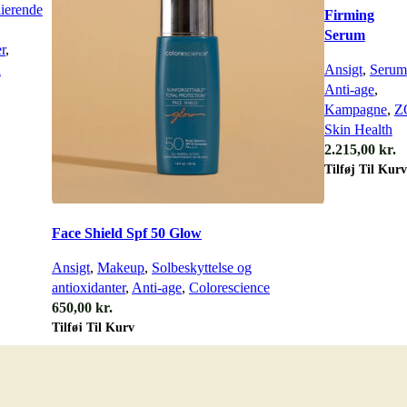
lierende
Firming
Serum
r
,
h
Ansigt
,
Serum
Anti-age
,
Kampagne
,
Z
Skin Health
2.215,00
kr.
Tilføj Til Kurv
Face Shield Spf 50 Glow
Ansigt
,
Makeup
,
Solbeskyttelse og
antioxidanter
,
Anti-age
,
Colorescience
650,00
kr.
Tilføj Til Kurv