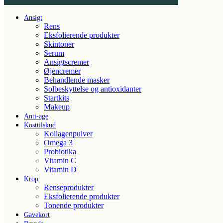
Ansigt
Rens
Eksfolierende produkter
Skintoner
Serum
Ansigtscremer
Øjencremer
Behandlende masker
Solbeskyttelse og antioxidanter
Startkits
Makeup
Anti-age
Kosttilskud
Kollagenpulver
Omega 3
Probiotika
Vitamin C
Vitamin D
Krop
Renseprodukter
Eksfolierende produkter
Tonende produkter
Gavekort