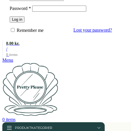
Påkrævet
Password
*
Log in
Lost your password?
Remember me
0,00
kr.
/
0
items
Menu
0
items
PRODUKTKATEGORIER