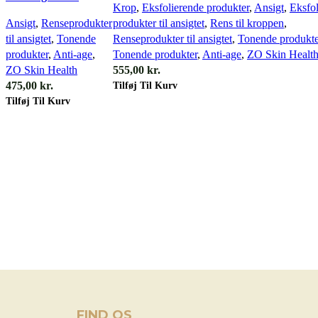
Krop
,
Eksfolierende produkter
,
Ansigt
,
Eksfo
Ansigt
,
Renseprodukter
produkter til ansigtet
,
Rens til kroppen
,
til ansigtet
,
Tonende
Renseprodukter til ansigtet
,
Tonende produkte
produkter
,
Anti-age
,
Tonende produkter
,
Anti-age
,
ZO Skin Healt
ZO Skin Health
555,00
kr.
Tilføj Til Kurv
475,00
kr.
Tilføj Til Kurv
FIND OS