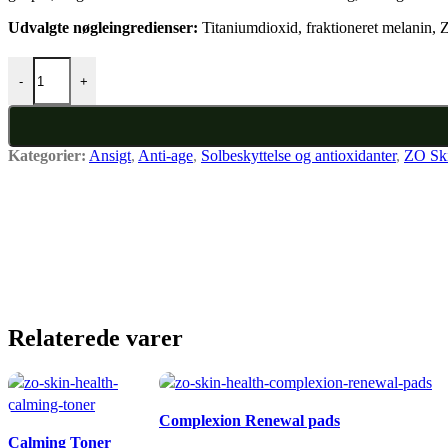
Udvalgte nøgleingredienser:
Titaniumdioxid, fraktioneret melanin, 
Daily Mineral Sunshade SPF 30 fair antal
-
+
Kategorier:
Ansigt
,
Anti-age
,
Solbeskyttelse og antioxidanter
,
ZO Ski
Relaterede varer
Complexion Renewal pads
Calming Toner