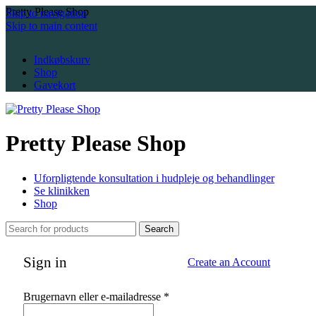
Pretty Please Shop
Skip to navigation
Skip to main content
Indkøbskurv
Shop
Gavekort
Pretty Please Shop
Uforpligtende konsultation i hudpleje og behandlinger
Se klinikken
Shop
Search
Sign in
Create an Account
Påkrævet
Brugernavn eller e-mailadresse
*