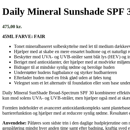
Daily Mineral Sunshade SPF 3
475,00
kr.
45ML FARVE: FAIR
Tonet mineralbaseret solbeskyttelse med let til medium dækkee
Hjælper med at skabe en mere ensartet hudtone og et naturligt r
Beskytter mod UVA- og UVB-stråler samt blåt lys (HEV) og inf
Beriget med antioxidanter, der hjælper med at modvirke miljø
Bidrager til at mindske synlig rødme og berolige huden
Understøtter hudens fugtbalance og styrker hudbarrieren
Efterlader huden med en frisk glød uden at føles tung
Velegnet som et let alternativ til foundation eller som base und
Daily Mineral SunShade Broad-Spectrum SPF 30 kombinerer effektiv sol
kun mod solens UVA- og UVB-stråler, men hjælper også med at skærm
Formlen indeholder et avanceret antioxidantkompleks samt plantebasere
barrierefunktion og hjælper med at reducere synlig rødme. Resultatet 
Anvendelse:
Påføres som sidste trin i den daglige hudplejerutine om 
genpåføring mindst hver anden time samt efter badning, kraftig sved el