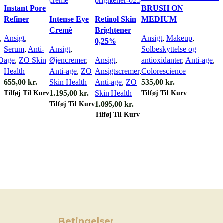
Instant Pore
BRUSH ON
Refiner
Intense Eye
Retinol Skin
MEDIUM
Cremè
Brightener
,
Ansigt
,
Ansigt
,
Makeup
,
0,25%
Serum
,
Anti-
Ansigt
,
Solbeskyttelse og
O
age
,
ZO Skin
Øjencremer
,
Ansigt
,
antioxidanter
,
Anti-age
,
Health
Anti-age
,
ZO
Ansigtscremer
,
Colorescience
655,00
kr.
Skin Health
Anti-age
,
ZO
535,00
kr.
Tilføj Til Kurv
Tilføj Til Kurv
1.195,00
kr.
Skin Health
Tilføj Til Kurv
1.095,00
kr.
Tilføj Til Kurv
Betingelser