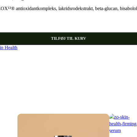
ZOX¹²® antioxidantkompleks, lakridsrodekstrakt, beta-glucan, bisabolol
TILFØJ TIL KURV
n Health