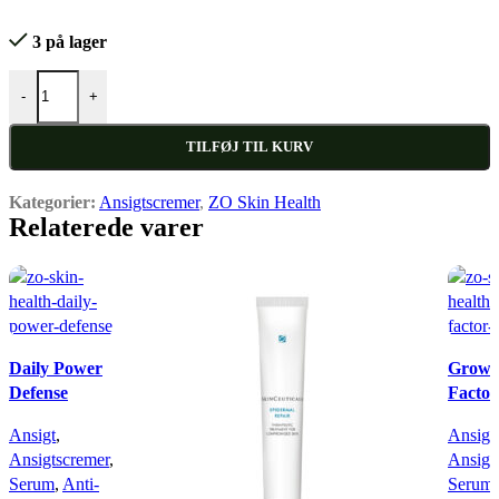
3 på lager
SOOTHING OINTMENT antal
-
+
TILFØJ TIL KURV
Kategorier:
Ansigtscremer
,
ZO Skin Health
Relaterede varer
Quick view
Quick 
Daily Power
Growt
Defense
Facto
Ansigt
,
Ansigt
,
Ansigtscremer
,
Ansigt
Serum
,
Anti-
Serum
,