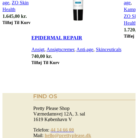
age
,
ZO Skin
age
,
Health
Kampa
1.645,00
kr.
ZO Sk
Tilføj Til Kurv
Health
1.720,
Quick view
Tilføj 
EPIDERMAL REPAIR
Ansigt
,
Ansigtscremer
,
Anti-age
,
Skinceuticals
740,00
kr.
Tilføj Til Kurv
FIND OS
Pretty Please Shop
Værnedamsvej 12A, 3. sal
1619 København V
Telefon:
44 14 66 00
Mail:
hello@prettyplease.dk