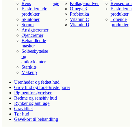
Rens
age
Kollagenpulver
Renseprodu
Eksfolierende
Omega 3
Eksfoliere
produkter
Probiotika
produkter
Skintoner
Vitamin C
Tonende
Serum
Vitamin D
produkter
Ansigtscremer
Øjencremer
Behandlende
masker
Solbeskyttelse
og
antioxidanter
Startkits
Makeup
Urenheder og fedtet hud
Grov hud og forstørrede porer
Pigmentforstyrrelser
Rødme og sensitiv hud
Rynker og anti-age
Graviditet
Tør hud
Gavekort til behandling