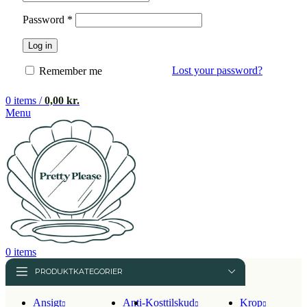
Påkrævet
Password
*
Log in
Lost your password?
Remember me
0
items
/
0,00
kr.
Menu
0
items
PRODUKTKATEGORIER
Ansigt
Anti-
Kosttilskud
Krop