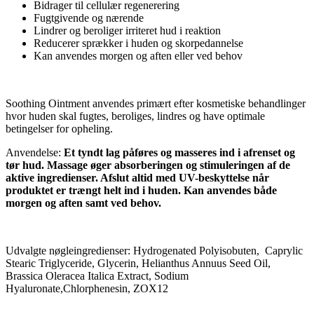
Bidrager til cellulær regenerering
Fugtgivende og nærende
Lindrer og beroliger irriteret hud i reaktion
Reducerer sprækker i huden og skorpedannelse
Kan anvendes morgen og aften eller ved behov
Soothing Ointment anvendes primært efter kosmetiske behandlinger
hvor huden skal fugtes, beroliges, lindres og have optimale
betingelser for opheling.
Anvendelse:
Et tyndt lag påføres og masseres ind i afrenset og
tør hud. Massage øger absorberingen og stimuleringen af de
aktive ingredienser. Afslut altid med UV-beskyttelse når
produktet er trængt helt ind i huden. Kan anvendes både
morgen og aften samt ved behov.
Udvalgte nøgleingredienser: Hydrogenated Polyisobuten, Caprylic
Stearic Triglyceride, Glycerin, Helianthus Annuus Seed Oil,
Brassica Oleracea Italica Extract, Sodium
Hyaluronate,Chlorphenesin, ZOX12